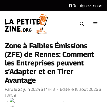
Rejoignez-nous
Aller
au
Men
contenu
Zone à Faibles Émissions
(ZFE) de Rennes: Comment
les Entreprises peuvent
s’Adapter et en Tirer
Avantage
Paru le 23 juin 2024 à 14h48
·
Édité le 18 août 2025 à
18h59
·
·