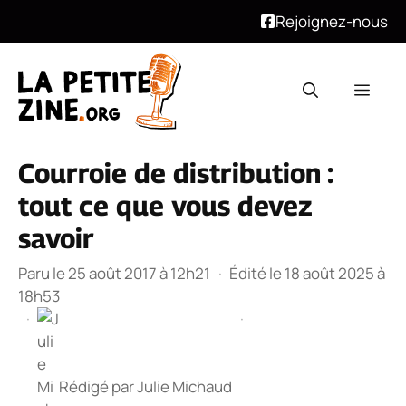
Rejoignez-nous
Aller
au
Men
contenu
Courroie de distribution :
tout ce que vous devez
savoir
Paru le 25 août 2017 à 12h21
·
Édité le 18 août 2025 à
18h53
·
·
Rédigé par
Julie Michaud