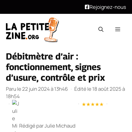
Rejoignez-nous
Aller
au
Men
contenu
Débitmètre d’air :
fonctionnement, signes
d’usure, contrôle et prix
Paru le 22 juin 2024 à 13h46
·
Édité le 18 août 2025 à
18h54
·
·
·
★
★
★
★
★
Rédigé par
Julie Michaud