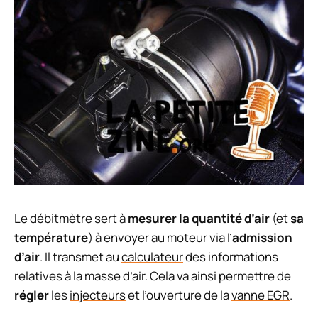
Le débitmètre sert à
mesurer la quantité d’air
(et
sa
température
) à envoyer au
moteur
via l’
admission
d’air
. Il transmet au
calculateur
des informations
relatives à la masse d’air. Cela va ainsi permettre de
régler
les
injecteurs
et l’ouverture de la
vanne EGR
.