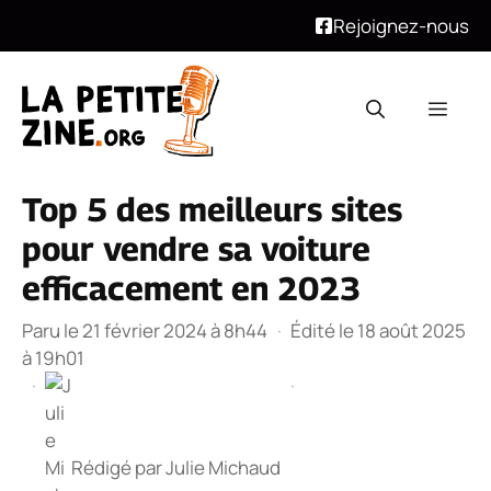
Rejoignez-nous
Aller
au
Men
contenu
Top 5 des meilleurs sites
pour vendre sa voiture
efficacement en 2023
Paru le 21 février 2024 à 8h44
·
Édité le 18 août 2025
à 19h01
·
·
Rédigé par
Julie Michaud