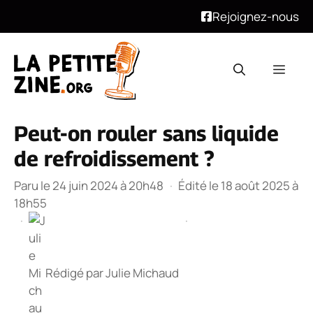
Rejoignez-nous
Aller
au
Men
contenu
Peut-on rouler sans liquide
de refroidissement ?
Paru le 24 juin 2024 à 20h48
·
Édité le 18 août 2025 à
18h55
·
·
Rédigé par
Julie Michaud