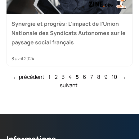
Synergie et progrès: L’impact de l’Union
Nationale des Syndicats Autonomes sur le
paysage social français
8 avril 2024
Page
Page
Page
Page
Page
Page
Page
Page
Page
Page
←
précédent
1
2
3
4
5
6
7
8
9
10
→
suivant