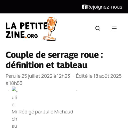
Rejoignez-nous
Aller
au
Men
contenu
Couple de serrage roue :
définition et tableau
Paru le 25 juillet 2022 à 12h23
·
Édité le 18 août 2025
à 18h53
·
·
Rédigé par
Julie Michaud