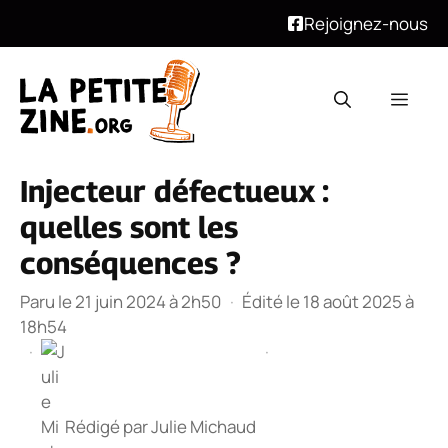
Rejoignez-nous
Aller
au
Men
contenu
Injecteur défectueux :
quelles sont les
conséquences ?
Paru le 21 juin 2024 à 2h50
·
Édité le 18 août 2025 à
18h54
·
·
Rédigé par
Julie Michaud