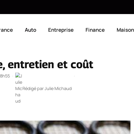
rance
Auto
Entreprise
Finance
Maison
le, entretien et coût
 18h55
·
·
Rédigé par
Julie Michaud