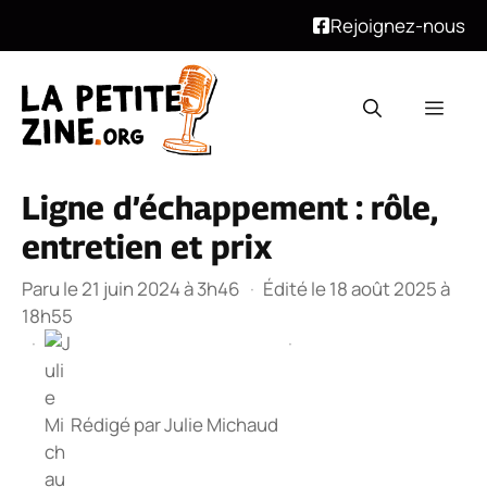
Rejoignez-nous
Aller
au
Men
contenu
Ligne d’échappement : rôle,
entretien et prix
Paru le 21 juin 2024 à 3h46
·
Édité le 18 août 2025 à
18h55
·
·
Rédigé par
Julie Michaud