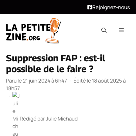
Rejoignez-nous
Aller
au
Men
contenu
Suppression FAP : est-il
possible de le faire ?
Paru le 21 juin 2024 à 6h47
·
Édité le 18 août 2025 à
18h57
·
·
Rédigé par
Julie Michaud