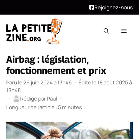
Rejoignez-nous
Aller
au
Men
contenu
Airbag : législation,
fonctionnement et prix
Paru le 26 juin 2024 à 13h46
·
Édité le 18 août 2025 à
18h48
·
·
Rédigé par
Paul
Longueur de l’article : 5 minutes