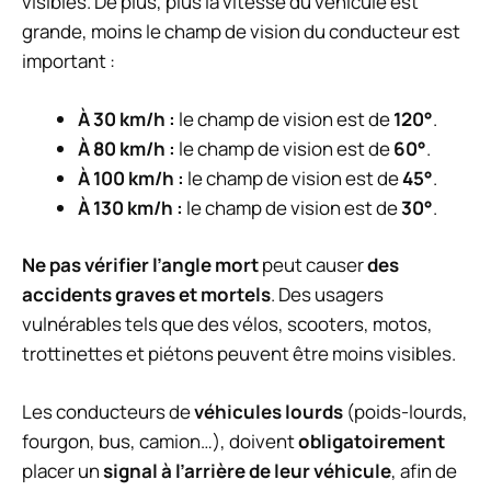
visibles. De plus, plus la vitesse du véhicule est
grande, moins le champ de vision du conducteur est
important :
À 30 km/h :
le champ de vision est de
120°
.
À 80 km/h :
le champ de vision est de
60°
.
À 100 km/h :
le champ de vision est de
45°
.
À 130 km/h :
le champ de vision est de
30°
.
Ne pas vérifier l’angle mort
peut causer
des
accidents graves et mortels
. Des usagers
vulnérables tels que des vélos, scooters, motos,
trottinettes et piétons peuvent être moins visibles.
Les conducteurs de
véhicules lourds
(poids-lourds,
fourgon, bus, camion…), doivent
obligatoirement
placer un
signal à l’arrière de leur véhicule
, afin de