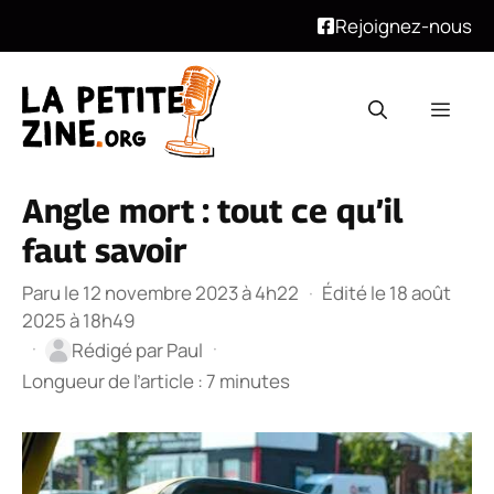
Rejoignez-nous
Aller
au
Men
contenu
Angle mort : tout ce qu’il
faut savoir
Paru le 12 novembre 2023 à 4h22
·
Édité le 18 août
2025 à 18h49
·
·
Rédigé par
Paul
Longueur de l’article : 7 minutes