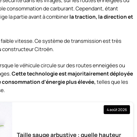
 sécurité dans les virages, sur les routes enneigées ou
aible consommation de carburant. Cependant, étant
lige la partie avant à combiner
la traction, la direction et
 faible vitesse. Ce système de transmission est très
u constructeur Citroën.
rsque le véhicule circule sur des routes enneigées ou
rages.
Cette technologie est majoritairement déployée
ne consommation d’énergie plus élevée,
telles que les
se.
4 août 2026
Taille sauge arbustive : quelle hauteur