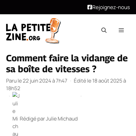
Rejoignez-nous
Aller
au
Men
contenu
Comment faire la vidange de
sa boîte de vitesses ?
Paru le 22 juin 2024 à 7h47
·
Édité le 18 août 2025 à
18h52
·
·
Rédigé par
Julie Michaud