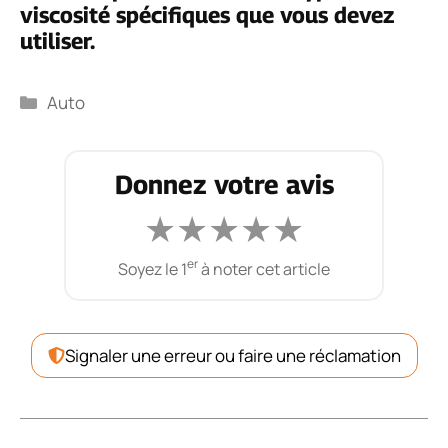
viscosité spécifiques que vous devez
utiliser.
Catégories
Auto
Donnez votre avis
★
★
★
★
★
er
Soyez le 1
à noter cet article
Signaler une erreur ou faire une réclamation