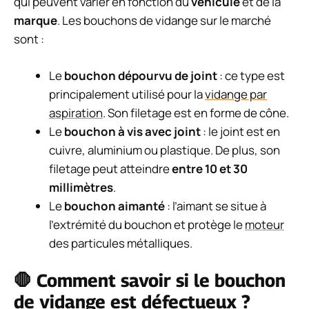
qui peuvent varier en fonction du
véhicule
et de la
marque
. Les bouchons de vidange sur le marché
sont :
Le
bouchon dépourvu de joint
: ce type est
principalement utilisé pour la
vidange par
aspiration
. Son filetage est en forme de cône.
Le
bouchon à vis avec joint
: le joint est en
cuivre, aluminium ou plastique. De plus, son
filetage peut atteindre
entre 10 et 30
millimètres
.
Le
bouchon aimanté
: l’aimant se situe à
l’extrémité du bouchon et protège le
moteur
des particules métalliques.
🛑 Comment savoir si le bouchon
de vidange est défectueux ?