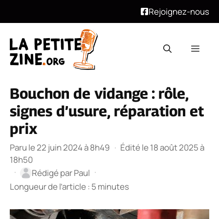
Rejoignez-nous
Aller
au
Men
contenu
Bouchon de vidange : rôle,
signes d’usure, réparation et
prix
Paru le 22 juin 2024 à 8h49
·
Édité le 18 août 2025 à
18h50
·
·
Rédigé par
Paul
Longueur de l’article : 5 minutes