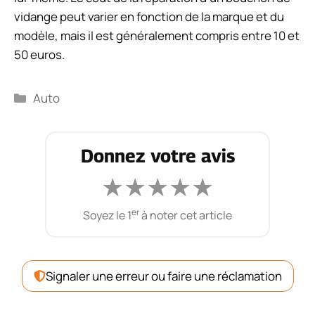
vidange peut varier en fonction de la marque et du
modèle, mais il est généralement compris entre 10 et
50 euros.
Catégories
Auto
Donnez votre avis
★
★
★
★
★
er
Soyez le 1
à noter cet article
Signaler une erreur ou faire une réclamation