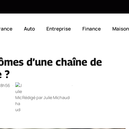
rance
Auto
Entreprise
Finance
Maison
ômes d’une chaîne de
 ?
 18h56
·
·
Rédigé par
Julie Michaud