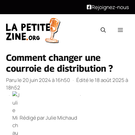
Rejoignez-nous
Aller
au
Men
contenu
Comment changer une
courroie de distribution ?
Paru le 20 juin 2024 à 16h50
·
Édité le 18 août 2025 à
18h52
·
·
Rédigé par
Julie Michaud