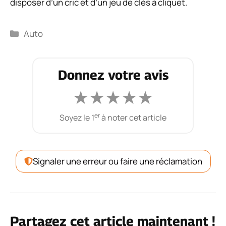
disposer d’un cric et d’un jeu de clés à cliquet.
Catégories
Auto
Donnez votre avis
★
★
★
★
★
er
Soyez le 1
à noter cet article
Signaler une erreur ou faire une réclamation
Partagez cet article maintenant !