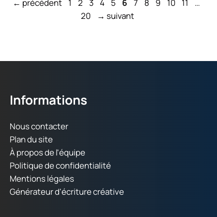
Page
Page
Page
Page
Page
Page
Page
Page
Page
Page
Page
Pa
←
précédent
1
2
3
4
5
6
7
8
9
10
11
…
20
→
suivant
Informations
Nous contacter
Plan du site
À propos de l'équipe
Politique de confidentialité
Mentions légales
Générateur d'écriture créative