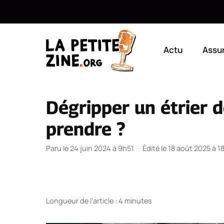
Aller
au
Actu
Assu
contenu
Dégripper un étrier d
prendre ?
Paru le 24 juin 2024 à 9h51
·
Édité le 18 août 2025 à 
Longueur de l’article : 4 minutes