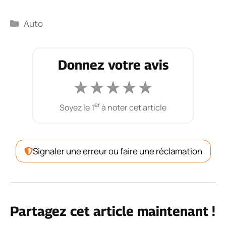
Catégories
Auto
Donnez votre avis
★
★
★
★
★
er
Soyez le 1
à noter cet article
Signaler une erreur ou faire une réclamation
Partagez cet article maintenant !