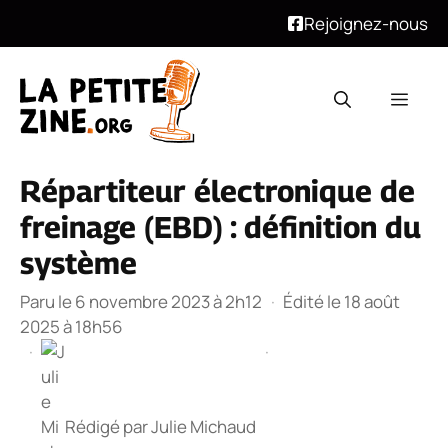
Rejoignez-nous
Aller
au
Men
contenu
Répartiteur électronique de
freinage (EBD) : définition du
système
Paru le 6 novembre 2023 à 2h12
·
Édité le 18 août
2025 à 18h56
·
·
Rédigé par
Julie Michaud