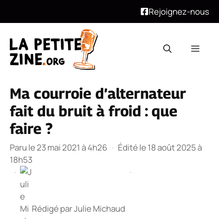
Rejoignez-nous
Aller
au
Men
contenu
Ma courroie d’alternateur
fait du bruit à froid : que
faire ?
Paru le 23 mai 2021 à 4h26
·
Édité le 18 août 2025 à
18h53
·
·
Rédigé par
Julie Michaud