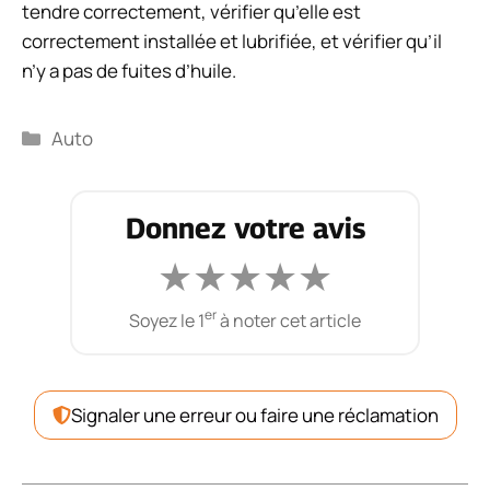
tendre correctement, vérifier qu’elle est
correctement installée et lubrifiée, et vérifier qu’il
n’y a pas de fuites d’huile.
Catégories
Auto
Donnez votre avis
★
★
★
★
★
er
Soyez le 1
à noter cet article
Signaler une erreur ou faire une réclamation